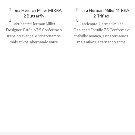
Cadeira Herman Miller MIRRA
Cadeira Herman Miller MIRRA
2 Butterfly
2 Triflex
Fabricante: Herman Miller
Fabricante: Herman Miller
Designer: Estúdio 7.5 Conforme o
Designer: Estúdio 7.5 Conforme o
trabalho avança, e nos tornamos
trabalho avança, e nos tornamos
mais ativos, alternando entre
mais ativos, alternando entre
trabalhos individuais e
trabalhos individuais e