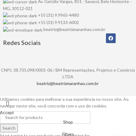
Av. Getúlio Vargas, 851 - Savassi, Belo Horizonte -
MG, 30112-021
+55 (31) 9.9965-4480
+55 (31) 9.9133-6002
beatriz@beatrizmaranhao.com.br
Redes Sociais
CNPJ: 38.735.098/0001-06 / BM Representações, Projetos e Comércio
LTDA
beatriz@beatrizmaranhao.com.br
Utilizamos cookies para melhorar a sua experiência no nosso site. Ao
navegar neste site, você concorda com o uso de cookies.
Accept
Shop
Search
Filters
Start typing to see products you are looking for.