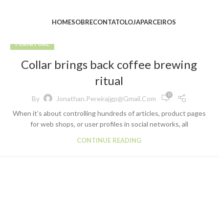
HOME
SOBRE
CONTATO
LOJA
PARCEIROS
FURNITURE
Collar brings back coffee brewing
ritual
0
By
Jonathan.pereirajgp@gmail.com
When it’s about controlling hundreds of articles, product pages
for web shops, or user profiles in social networks, all
CONTINUE READING