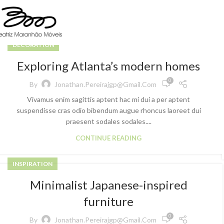
DECORATION
Exploring Atlanta’s modern homes
0
By
Jonathan.pereirajgp@gmail.com
Vivamus enim sagittis aptent hac mi dui a per aptent
suspendisse cras odio bibendum augue rhoncus laoreet dui
praesent sodales sodales....
CONTINUE READING
INSPIRATION
Minimalist Japanese-inspired
furniture
0
By
Jonathan.pereirajgp@gmail.com