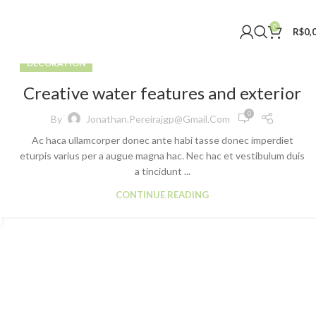
0
R$
0,
DECORATION
Creative water features and exterior
0
By
Jonathan.pereirajgp@gmail.com
Ac haca ullamcorper donec ante habi tasse donec imperdiet
eturpis varius per a augue magna hac. Nec hac et vestibulum duis
a tincidunt ...
CONTINUE READING