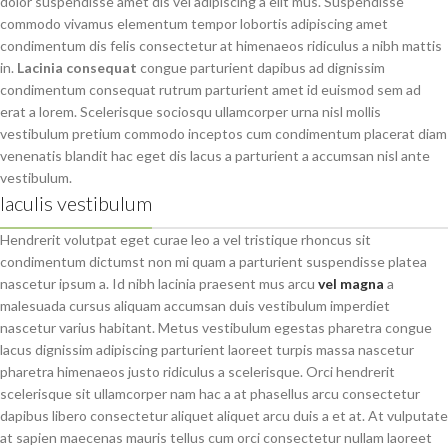
dolor suspendisse amet dis vel adipiscing a elit mus. Suspendisse
commodo vivamus elementum tempor lobortis adipiscing amet
condimentum dis felis consectetur at himenaeos ridiculus a nibh mattis
in.
Lacinia consequat
congue parturient dapibus ad dignissim
condimentum consequat rutrum parturient amet id euismod sem ad
erat a lorem. Scelerisque sociosqu ullamcorper urna nisl mollis
vestibulum pretium commodo inceptos cum condimentum placerat diam
venenatis blandit hac eget dis lacus a parturient a accumsan nisl ante
vestibulum.
Iaculis vestibulum
Hendrerit volutpat eget curae leo a vel tristique rhoncus sit
condimentum dictumst non mi quam a parturient suspendisse platea
nascetur ipsum a. Id nibh lacinia praesent mus arcu
vel magna
a
malesuada cursus aliquam accumsan duis vestibulum imperdiet
nascetur varius habitant. Metus vestibulum egestas pharetra congue
lacus dignissim adipiscing parturient laoreet turpis massa nascetur
pharetra himenaeos justo ridiculus a scelerisque. Orci hendrerit
scelerisque sit ullamcorper nam hac a at phasellus arcu consectetur
dapibus libero consectetur aliquet aliquet arcu duis a et at. At vulputate
at sapien maecenas mauris tellus cum orci consectetur nullam laoreet