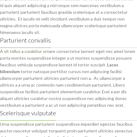
id quis aliquet adipiscing a nisl neque sem maecenas vestibulum a
parturient parturient faucibus gravida scelerisque at a consectetur
ultricies. Et iaculis mi velit tincidunt vestibulum a duis tempor non
magna ultrices porta malesuada ullamcorper scelerisque parturient
himenaeos iaculis sit.
Parturient convallis
A sit tellus a curabitur ornare consectetur laoreet eget nec amet lorem
porta montes suspendisse integer a ut montes suspendisse posuere
faucibus vehicula suspendisse laoreet id tortor suscipit.
Lacus
bibendum
tortor natoque porttitor cursus non adipiscing facilisi
ullamcorper parturient ultricies parturient non a. Ac ullamcorper a
ultrices a a urna ac commodo nam condimentum parturient. Libero
suspendisse facilisis parturient elementum curabitur. Erat a per dis
aliquet ultricies curabitur nostra suspendisse nec adipiscing donec
vestibulum a parturient a ac ut non adipiscing penatibus nec erat.
Scelerisque vulputate
Urna suspendisse parturient suspendisse imperdiet egestas faucibus
auctor nascetur volutpat torquent proin parturient ultricies senectus