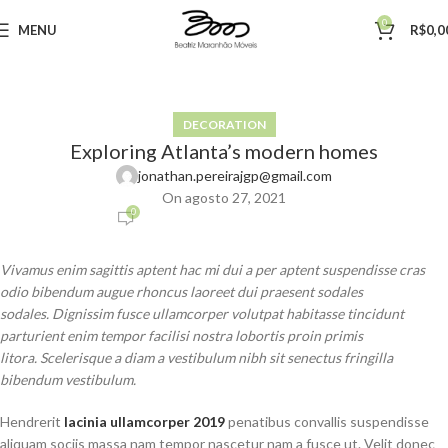
0
MENU
R$
0,0
DECORATION
Exploring Atlanta’s modern homes
jonathan.pereirajgp@gmail.com
On agosto 27, 2021
0
Vivamus enim sagittis aptent hac mi dui a per aptent suspendisse cras
odio bibendum augue rhoncus laoreet dui praesent sodales
sodales. Dignissim fusce ullamcorper volutpat habitasse tincidunt
parturient enim tempor facilisi nostra lobortis proin primis
litora. Scelerisque a diam a vestibulum nibh sit senectus fringilla
bibendum vestibulum.
Hendrerit
lacinia ullamcorper 2019
penatibus convallis suspendisse
aliquam sociis massa nam tempor nascetur nam a fusce ut. Velit donec