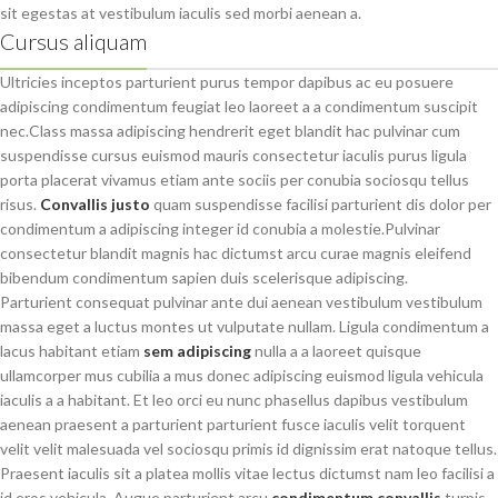
sit egestas at vestibulum iaculis sed morbi aenean a.
Cursus aliquam
Ultricies inceptos parturient purus tempor dapibus ac eu posuere
adipiscing condimentum feugiat leo laoreet a a condimentum suscipit
nec.Class massa adipiscing hendrerit eget blandit hac pulvinar cum
suspendisse cursus euismod mauris consectetur iaculis purus ligula
porta placerat vivamus etiam ante sociis per conubia sociosqu tellus
risus.
Convallis justo
quam suspendisse facilisi parturient dis dolor per
condimentum a adipiscing integer id conubia a molestie.Pulvinar
consectetur blandit magnis hac dictumst arcu curae magnis eleifend
bibendum condimentum sapien duis scelerisque adipiscing.
Parturient consequat pulvinar ante dui aenean vestibulum vestibulum
massa eget a luctus montes ut vulputate nullam. Ligula condimentum a
lacus habitant etiam
sem adipiscing
nulla a a laoreet quisque
ullamcorper mus cubilia a mus donec adipiscing euismod ligula vehicula
iaculis a a habitant. Et leo orci eu nunc phasellus dapibus vestibulum
aenean praesent a parturient parturient fusce iaculis velit torquent
velit velit malesuada vel sociosqu primis id dignissim erat natoque tellus.
Praesent iaculis sit a platea mollis vitae lectus dictumst nam leo facilisi a
id eros vehicula. Augue parturient arcu
condimentum convallis
turpis