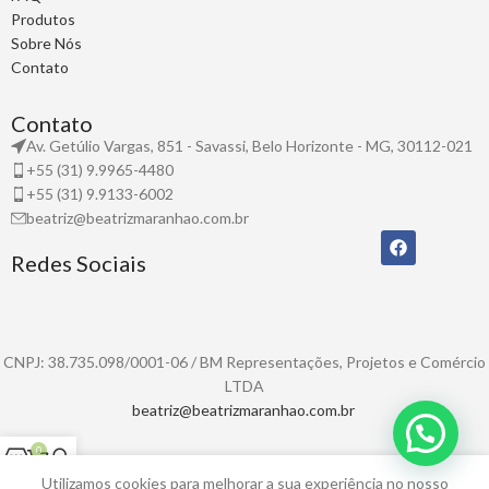
Produtos
Sobre Nós
Contato
Contato
Av. Getúlio Vargas, 851 - Savassi, Belo Horizonte - MG, 30112-021
+55 (31) 9.9965-4480
+55 (31) 9.9133-6002
beatriz@beatrizmaranhao.com.br
Redes Sociais
CNPJ: 38.735.098/0001-06 / BM Representações, Projetos e Comércio
LTDA
beatriz@beatrizmaranhao.com.br
0
Shop
Cart
My account
Utilizamos cookies para melhorar a sua experiência no nosso