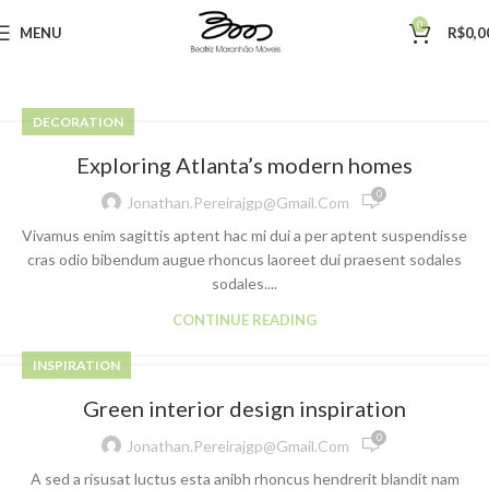
0
MENU
R$
0,0
DECORATION
Exploring Atlanta’s modern homes
0
Jonathan.pereirajgp@gmail.com
Vivamus enim sagittis aptent hac mi dui a per aptent suspendisse
cras odio bibendum augue rhoncus laoreet dui praesent sodales
sodales....
CONTINUE READING
INSPIRATION
Green interior design inspiration
0
Jonathan.pereirajgp@gmail.com
A sed a risusat luctus esta anibh rhoncus hendrerit blandit nam