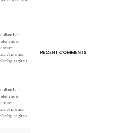
 nullam hac
celerisque.
ementum
RECENT COMMENTS
tus. A pretium
iscing sagittis.
 nullam hac
celerisque.
ementum
tus. A pretium
iscing sagittis.