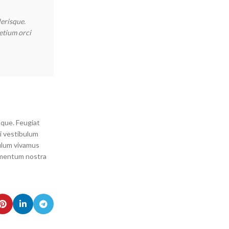
lerisque.
"Ante iaculis feugiat dui magna mi scelerisque euismod n
etium orci
Feugiat sociis platea felis sed lacus maecenas consect
vestibulum aenean semper et congue sapien erat a cum ad
Metus Feugiat
Interior Stylist
sque. Feugiat
i vestibulum
bulum vivamus
ermentum nostra