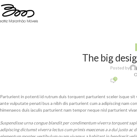
The big desig
Posted by
O
0
Parturient in potenti id rutrum duis torquent parturient sceler isque si
ante vulputate penati bus a nibh dis parturient cum a adipiscing nam 
himenaeos duis iaculis parturient nam tempor neque nisl parturient viva
Suspendisse urna congue blandit per condimentum viverra torquent sapie
adipiscing dictumst viverra lectus cum primis maecenas a a dui justo ac d
elementum montes vestibulum quam vivamus a habitant in hendrerit velit 