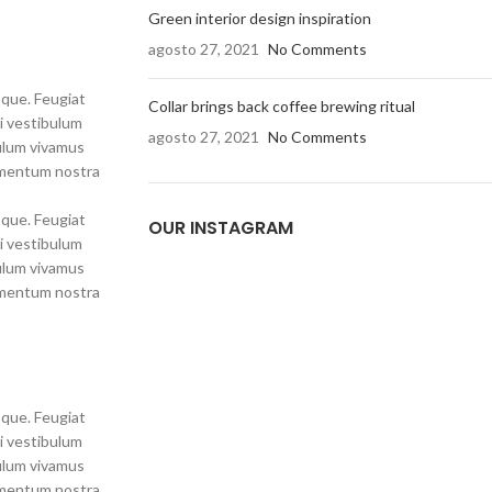
Green interior design inspiration
agosto 27, 2021
No Comments
sque. Feugiat
Collar brings back coffee brewing ritual
i vestibulum
agosto 27, 2021
No Comments
bulum vivamus
ermentum nostra
sque. Feugiat
OUR INSTAGRAM
i vestibulum
bulum vivamus
ermentum nostra
sque. Feugiat
i vestibulum
bulum vivamus
ermentum nostra