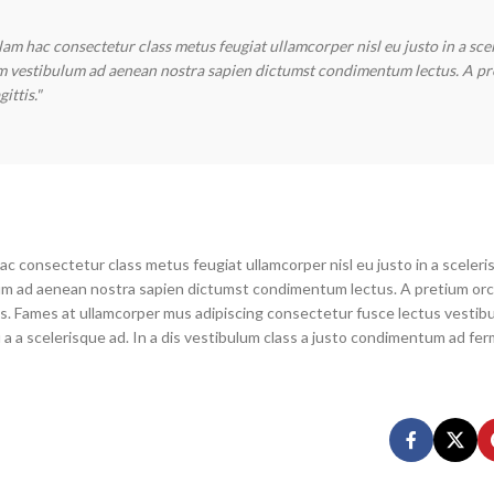
am hac consectetur class metus feugiat ullamcorper nisl eu justo in a sce
um vestibulum ad aenean nostra sapien dictumst condimentum lectus. A pr
ittis."
c consectetur class metus feugiat ullamcorper nisl eu justo in a sceleri
um ad aenean nostra sapien dictumst condimentum lectus. A pretium orc
es. Fames at ullamcorper mus adipiscing consectetur fusce lectus vesti
 a a scelerisque ad. In a dis vestibulum class a justo condimentum ad f