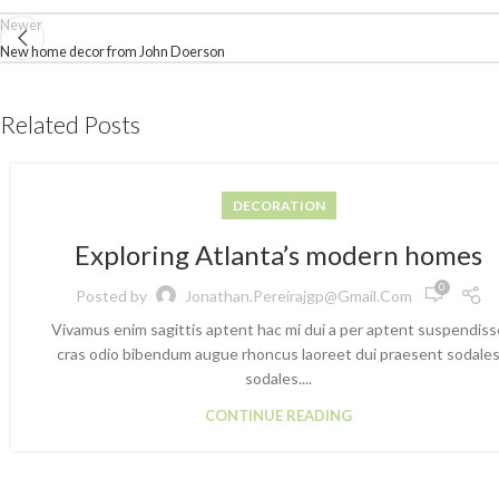
Newer
New home decor from John Doerson
Related Posts
DECORATION
Exploring Atlanta’s modern homes
0
Posted by
Jonathan.pereirajgp@gmail.com
Vivamus enim sagittis aptent hac mi dui a per aptent suspendiss
cras odio bibendum augue rhoncus laoreet dui praesent sodale
sodales....
CONTINUE READING