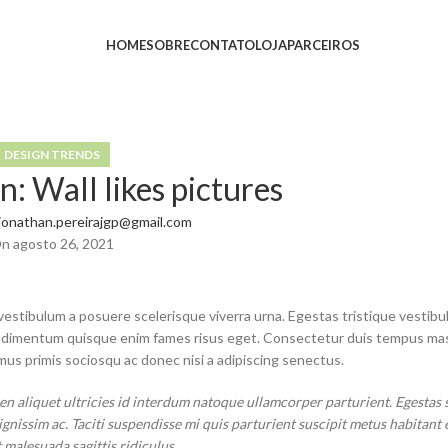
HOME
SOBRE
CONTATO
LOJA
PARCEIROS
DESIGN TRENDS
n: Wall likes pictures
jonathan.pereirajgp@gmail.com
n agosto 26, 2021
t vestibulum a posuere scelerisque viverra urna. Egestas tristique vestib
condimentum quisque enim fames risus eget. Consectetur duis tempus mas
mus primis sociosqu ac donec nisi a adipiscing senectus.
n aliquet ultricies id interdum natoque ullamcorper parturient. Egestas
ignissim ac. Taciti suspendisse mi quis parturient suscipit metus habitant
malesuada sagittis ridiculus.