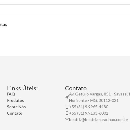
tar.
Links Úteis:
Contato
FAQ
Av. Getúlio Vargas, 851 - Savassi,
Produtos
Horizonte - MG, 30112-021
Sobre Nós
+55 (31) 9.9965-4480
Contato
+55 (31) 9.9133-6002
beatriz@beatrizmaranhao.com.br