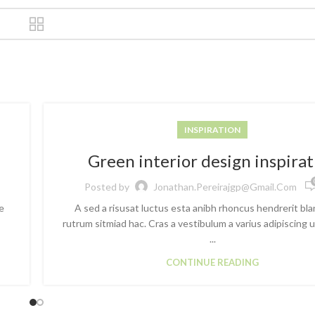
INSPIRATION
Green interior design inspirat
Posted by
Jonathan.pereirajgp@gmail.com
e
A sed a risusat luctus esta anibh rhoncus hendrerit bl
s
rutrum sitmiad hac. Cras a vestibulum a varius adipiscing 
...
CONTINUE READING