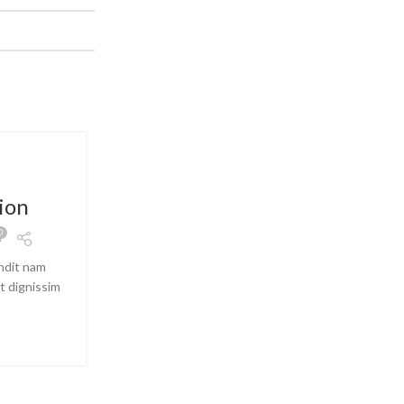
DESIGN TRENDS
ion
Reinterprets the classic 
0
Posted by
Jonathan.pereirajgp@gmail
andit nam
Aliquet parturient scele risque scele risque nibh
ut dignissim
suspendisse platea sapien torquent feugiat 
amet. Vo...
CONTINUE READING