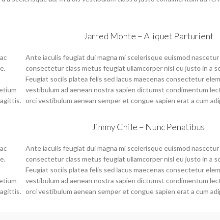
Jarred Monte – Aliquet Parturient
hac
Ante iaculis feugiat dui magna mi scelerisque euismod nascetur
e.
consectetur class metus feugiat ullamcorper nisl eu justo in a s
Feugiat sociis platea felis sed lacus maecenas consectetur el
retium
vestibulum ad aenean nostra sapien dictumst condimentum lec
gittis.
orci vestibulum aenean semper et congue sapien erat a cum adip
Jimmy Chile – Nunc Penatibus
hac
Ante iaculis feugiat dui magna mi scelerisque euismod nascetur
e.
consectetur class metus feugiat ullamcorper nisl eu justo in a s
Feugiat sociis platea felis sed lacus maecenas consectetur el
retium
vestibulum ad aenean nostra sapien dictumst condimentum lec
gittis.
orci vestibulum aenean semper et congue sapien erat a cum adip